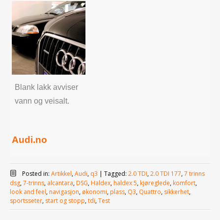
Blank lakk avviser
vann og veisalt.
Audi.no
Posted in:
Artikkel
,
Audi
,
q3
|
Tagged:
2.0 TDI
,
2.0 TDI 177
,
7 trinns
dsg
,
7-trinns
,
alcantara
,
DSG
,
Haldex
,
haldex 5
,
kjøreglede
,
komfort
,
look and feel
,
navigasjon
,
økonomi
,
plass
,
Q3
,
Quattro
,
sikkerhet
,
sportsseter
,
start og stopp
,
tdi
,
Test