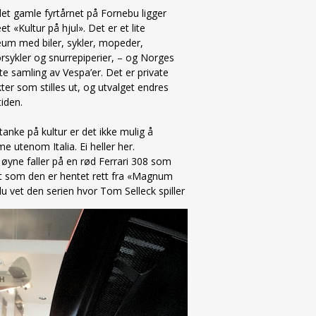
et gamle fyrtårnet på Fornebu ligger
t «Kultur på hjul». Det er et lite
um med biler, sykler, mopeder,
sykler og snurrepiperier, – og Norges
te samling av Vespa’er. Det er private
ter som stilles ut, og utvalget endres
tiden.
anke på kultur er det ikke mulig å
 utenom Italia. Ei heller her.
øyne faller på en rød Ferrari 308 som
ut som den er hentet rett fra «Magnum
du vet den serien hvor Tom Selleck spiller