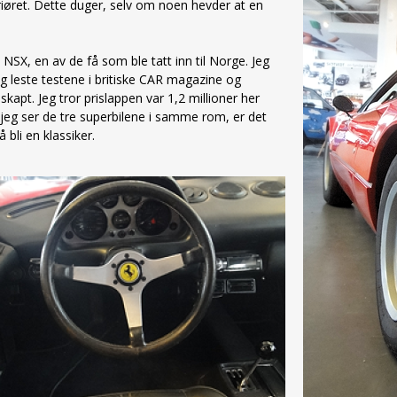
eriøret. Dette duger, selv om noen hevder at en
SX, en av de få som ble tatt inn til Norge. Jeg
 leste testene i britiske CAR magazine og
apt. Jeg tror prislappen var 1,2 millioner her
eg ser de tre superbilene i samme rom, er det
å bli en klassiker.