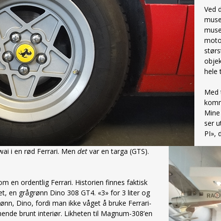
Ved d
musee
muse
motor
størs
objek
hele 
Med t
komme
Mine 
ser 
PI», 
wai i en rød Ferrari. Men
det
var en targa (GTS).
m en ordentlig Ferrari. Historien finnes faktisk
t, en grågrønn Dino 308 GT4. «3» for 3 liter og
 sønn, Dino, fordi man ikke våget å bruke Ferrari-
ende brunt interiør. Likheten til Magnum-308’en