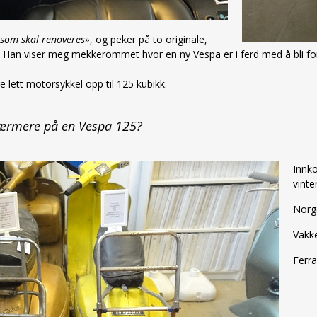
 som skal renoveres»
, og peker på to originale,
. Han viser meg mekkerommet hvor en ny Vespa er i ferd med å bli for
re lett motorsykkel opp til 125 kubikk.
t nærmere på en Vespa 125?
Innk
vinte
Norge
Vakke
Ferra