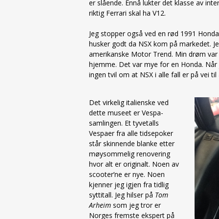
er slående. Ennå lukter det klasse av int
riktig Ferrari skal ha V12.
Jeg stopper også ved en rød 1991 Honda N
husker godt da NSX kom på markedet. Jeg
amerikanske Motor Trend. Min drøm var sk
hjemme. Det var mye for en Honda. Når j
ingen tvil om at NSX i alle fall er på vei til 
Det virkelig italienske ved
dette museet er Vespa-
samlingen. Et tyvetalls
Vespaer fra alle tidsepoker
står skinnende blanke etter
møysommelig renovering
hvor alt er originalt. Noen av
scooter’ne er nye. Noen
kjenner jeg igjen fra tidlig
syttitall. Jeg hilser på
Tom
Arheim
som jeg tror er
Norges fremste ekspert på