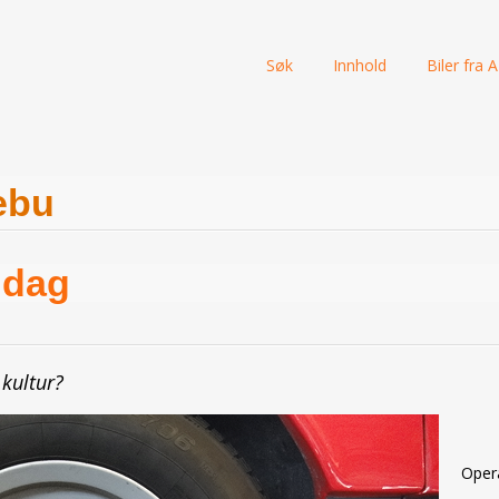
Skip
Søk
Innhold
Biler fra A 
to
content
ebu
ndag
 kultur?
Oper