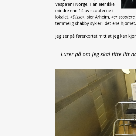
Vespa’er i Norge. Han eier ikke
mindre enn 14 av scooter’ne i
lokalet.
«Disse»
, sier Arheim,
«er scootere
temmelig shabby sykler i det ene hjørnet
Jeg ser på førerkortet mitt at jeg kan kjø
Lurer på om jeg skal titte lit