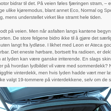
otor bidrar til det. På veien føles fjæringen stram, –
ge ulike kjøremodus, blant annet Eco, Normal og Sp
 mens understellet virket like stramt hele tiden.
godt på veien. Men når asfalten langs kantene begynt
rten. De store felgene bidro ikke til å gjøre det særl
en langt fra lydløse. I likhet med Leon er Ateca god
ørbar. Det eneste hørbare, bortsett fra radioen, er d
 at lyden kan være ganske irriterende. En slags sk
rer på hvordan lydbildet vil være med sommerdekk? N
frie vinterdekk, men hvis lyden hadde vært mer lav
kke valgt 19-tommere på vinterdekkene, selv om de ser