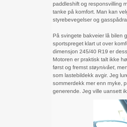
paddleshift og responsvilling m
tanke på komfort. Man kan vel
styrebevegelser og gasspådrag,
På svingete bakveier lå bilen 
sportspreget klart ut over komfo
dimensjon 245/40 R19 er dessut
Motoren er praktisk talt ikke h
først og fremst
støynivået
, men
som lastebildekk avgir. Jeg lu
sommerdekk mer enn myke, pigg
generende. Jeg ville uansett i