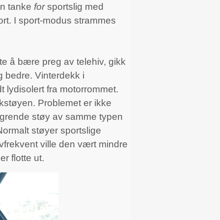
 en tanke
for
sportslig med
ort. I sport-modus strammes
e å bære preg av telehiv, gikk
ig bedre. Vinterdekk i
t lydisolert fra motorrommet.
ekkstøyen. Problemet er ikke
ingrende støy av samme typen
ormalt støyer sportslige
frekvent ville den vært mindre
 flotte ut.