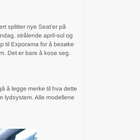
rt splitter nye Seat’er på
øndag, strålende april-sol og
pp til Exporama for å besøke
 km. Det er bare å kose seg.
gå å legge merke til hva dette
m lydsystem. Alle modellene