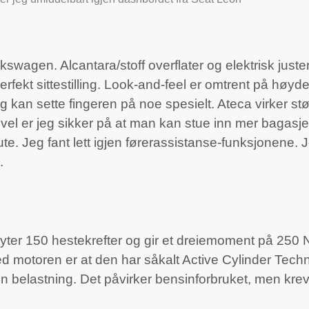
wagen. Alcantara/stoff overflater og elektrisk justerb
n perfekt sittestilling. Look-and-feel er omtrent på hø
eg kan sette fingeren på noe spesielt. Ateca virker s
kevel er jeg sikker på at man kan stue inn mer bagasje
. Jeg fant lett igjen førerassistanse-funksjonene. 
.
en yter 150 hestekrefter og gir et dreiemoment på 2
ed motoren er at den har såkalt Active Cylinder Tech
 belastning. Det påvirker bensinforbruket, men krever