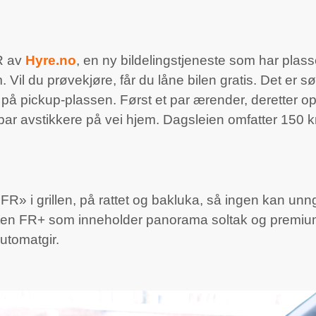
R av
Hyre.no
, en ny bildelingstjeneste som har plasse
. Vil du prøvekjøre, får du låne bilen gratis. Det er s
 på pickup-plassen. Først et par ærender, deretter o
 et par avstikkere på vei hjem. Dagsleien omfatter 150
FR» i grillen, på rattet og bakluka, så ingen kan unn
nten FR+ som inneholder panorama soltak og premiu
utomatgir.