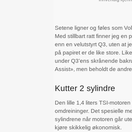
Setene ligner og føles som Volks
Med stillbart ratt finner jeg e
enn en velutstyrt Q3, uten at j
på papiret er de like store. Li
under Q3’ens skrånende bakrute
Assist», men beholdt de andre
Kutter 2 sylindre
Den lille 1,4 liters TSI-motor
omdreininger. Det spesielle m
sylindrene når motoren går uten
kjøre skikkelig økonomisk.