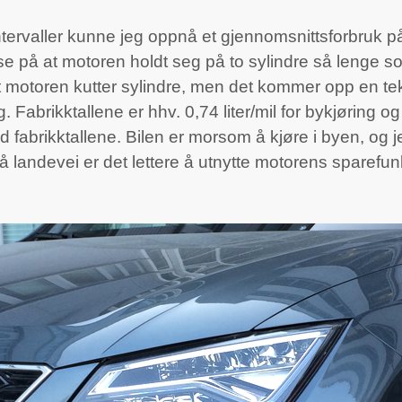
 intervaller kunne jeg oppnå et gjennomsnittsforbruk på
se på at motoren holdt seg på to sylindre så lenge s
motoren kutter sylindre, men det kommer opp en teks
Fabrikktallene er hhv. 0,74 liter/mil for bykjøring og 
d fabrikktallene. Bilen er morsom å kjøre i byen, og j
 landevei er det lettere å utnytte motorens sparefun