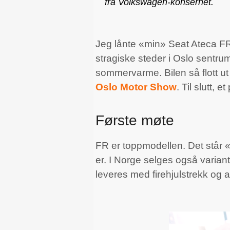
fra Volkswagen-konsernet.
Jeg lånte «min» Seat Ateca F
stragiske steder i Oslo sentrum
sommervarme. Bilen så flott ut
Oslo Motor Show
. Til slutt,
Første møte
FR er toppmodellen. Det står «
er. I Norge selges også varia
leveres med firehjulstrekk og a