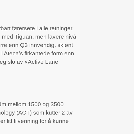
art førersete i alle retninger.
yde med Tiguan, men lavere nivå
tørre enn Q3 innvendig, skjønt
 i Ateca’s firkantede form enn
Jeg slo av «Active Lane
50 Nm mellom 1500 og 3500
nology (ACT) som kutter 2 av
 litt tilvenning for å kunne