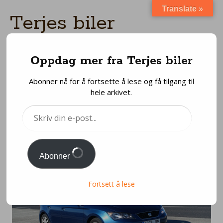
Translate »
Terjes biler
HONEST ABOUT CARS
Menu
Oppdag mer fra Terjes biler
Skip
to
Abonner nå for å fortsette å lese og få tilgang til
content
De som faktisk kjører
hele arkivet.
Seat
Skriv
din
Posted
09/04/2018
by
Terje Bjørnstad
e-
post...
Abonner
Fortsett å lese