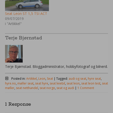
Seat Leon ST 1,5 TSI ACT
09/07/2019
i "Artikkel"
Terje Bjørnstad
Terje Bjørnstad. Bloggadministrator, hobbyfotograf og bilnerd.
Posted in:
Artikkel
,
Leon
,
Seat
|
Tagged:
audi og seat
,
hyre seat
,
hyre.no
,
møller seat
,
seat hyre
,
seat leiebil
,
seat leon
,
seat leon test
,
seat
møller
,
seat netthandel
,
seat norge
,
seat og audi
|
1 Comment
1 Response