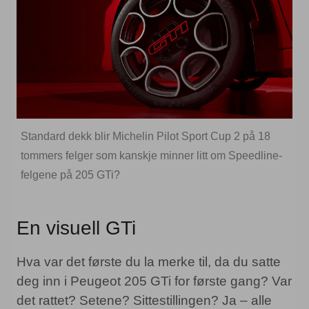
Standard dekk blir Michelin Pilot Sport Cup 2 på 18
tommers felger som kanskje minner litt om Speedline-
felgene på 205 GTi?
En visuell GTi
Hva var det første du la merke til, da du satte
deg inn i Peugeot 205 GTi for første gang? Var
det rattet? Setene? Sittestillingen? Ja – alle