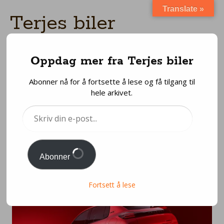
Translate »
Terjes biler
HONEST ABOUT CARS
Menu
Oppdag mer fra Terjes biler
Skip
to
Abonner nå for å fortsette å lese og få tilgang til
content
Peugeot E-208 GTi
hele arkivet.
fornyer konseptet
Skriv
din
Posted
20/06/2025
by
Terje Bjørnstad
e-
post...
Abonner
Fortsett å lese