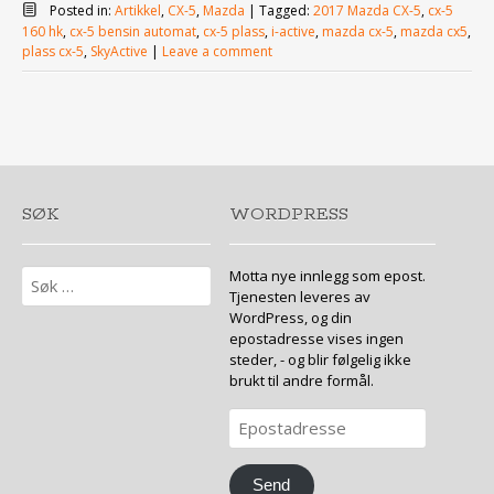
Posted in:
Artikkel
,
CX-5
,
Mazda
|
Tagged:
2017 Mazda CX-5
,
cx-5
160 hk
,
cx-5 bensin automat
,
cx-5 plass
,
i-active
,
mazda cx-5
,
mazda cx5
,
plass cx-5
,
SkyActive
|
Leave a comment
SØK
WORDPRESS
Søk
Motta nye innlegg som epost.
etter:
Tjenesten leveres av
WordPress, og din
epostadresse vises ingen
steder, - og blir følgelig ikke
brukt til andre formål.
Epostadresse
Send