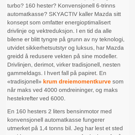
turbo? 160 hester? Konvensjonell 6-trinns
automatkasse? SKYACTIV kaller Mazda sitt
konsept som omfatter energioptimalisert
drivlinje og vektreduksjon. I en tid da alle
bilene er blitt tyngre på grunn av ny teknologi,
utvidet sikkerhetsutstyr og luksus, har Mazda
greidd å redusere vekten på sine modeller.
Drivlinjen, derimot, virker tradisjonell, nesten
gammeldags. I hvert fall på papiret. En
«tradisjonell»
krum dreiemomentkurve
som
når maks ved 4000 omdreininger, og maks
hestekrefter ved 6000.
En 160 hesters 2 liters bensinmotor med
konvensjonell automatkasse fungerer
utmerket på 1,4 tonns bil. Jeg har lest et sted