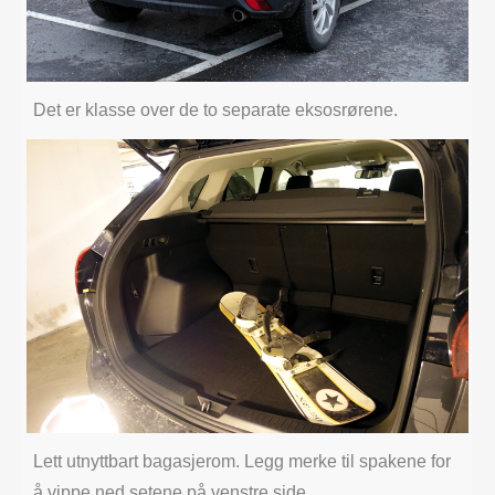
Det er klasse over de to separate eksosrørene.
Lett utnyttbart bagasjerom. Legg merke til spakene for
å vippe ned setene på venstre side.