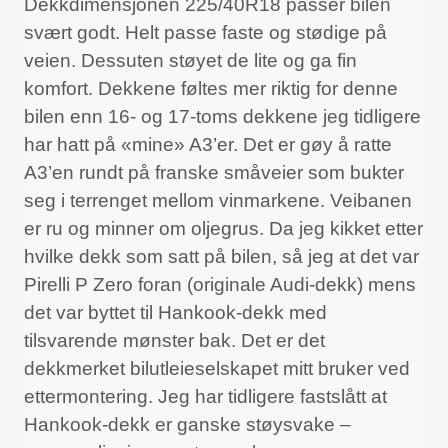
Dekkdimensjonen 225/40R18 passer bilen
svært godt. Helt passe faste og stødige på
veien. Dessuten støyet de lite og ga fin
komfort. Dekkene føltes mer riktig for denne
bilen enn 16- og 17-toms dekkene jeg tidligere
har hatt på «mine» A3’er. Det er gøy å ratte
A3’en rundt på franske småveier som bukter
seg i terrenget mellom vinmarkene. Veibanen
er ru og minner om oljegrus. Da jeg kikket etter
hvilke dekk som satt på bilen, så jeg at det var
Pirelli P Zero foran (originale Audi-dekk) mens
det var byttet til Hankook-dekk med
tilsvarende mønster bak. Det er det
dekkmerket bilutleieselskapet mitt bruker ved
ettermontering. Jeg har tidligere fastslått at
Hankook-dekk er ganske støysvake –