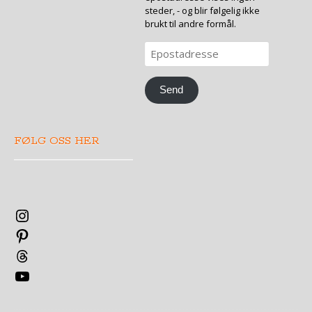
steder, - og blir følgelig ikke
brukt til andre formål.
Epostadresse
Send
FØLG OSS HER
Instagram
Pinterest
Threads
YouTube