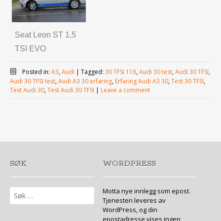
Seat Leon ST 1,5
TSI EVO
Posted in:
A3
,
Audi
|
Tagged:
30 TFSI 116
,
Audi 30 test
,
Audi 30 TFSI
,
Audi 30 TFSI test
,
Audi A3 30 erfaring
,
Erfaring Audi A3 30
,
Test 30 TFSI
,
Test Audi 30
,
Test Audi 30 TFSI
|
Leave a comment
SØK
WORDPRESS
Søk
Motta nye innlegg som epost.
etter:
Tjenesten leveres av
WordPress, og din
epostadresse vises ingen