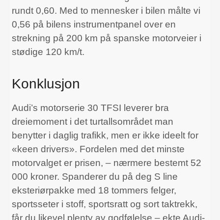
rundt 0,60. Med to mennesker i bilen målte vi
0,56 på bilens instrumentpanel over en
strekning på 200 km på spanske motorveier i
stødige 120 km/t.
Konklusjon
Audi’s motorserie 30 TFSI leverer bra
dreiemoment i det turtallsområdet man
benytter i daglig trafikk, men er ikke ideelt for
«keen drivers». Fordelen med det minste
motorvalget er prisen, – nærmere bestemt 52
000 kroner. Spanderer du på deg S line
eksteriørpakke med 18 tommers felger,
sportsseter i stoff, sportsratt og sort taktrekk,
får du likevel plenty av godfølelse – ekte Audi-