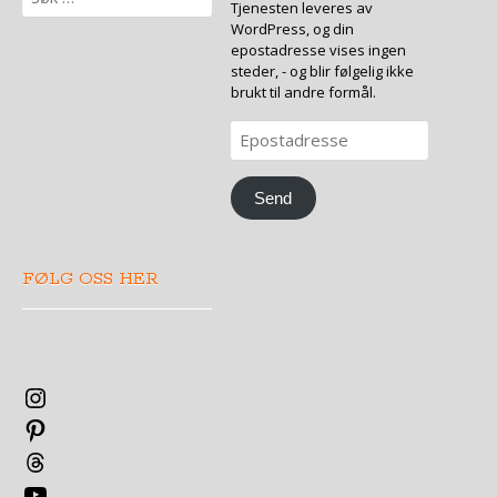
etter:
Tjenesten leveres av
WordPress, og din
epostadresse vises ingen
steder, - og blir følgelig ikke
brukt til andre formål.
Epostadresse
Send
FØLG OSS HER
Instagram
Pinterest
Threads
YouTube