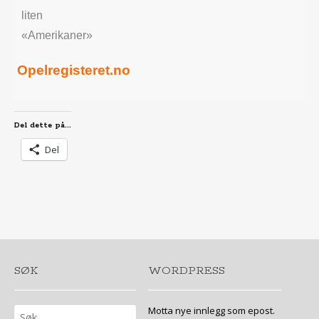
liten
«Amerikaner»
Opelregisteret.no
Del dette på...
Del
SØK
WORDPRESS
Søk
Motta nye innlegg som epost.