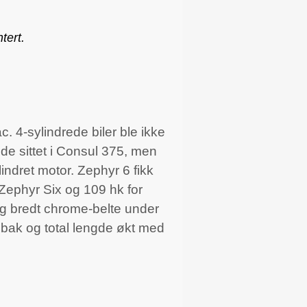
tert.
 4-sylindrede biler ble ikke
 sittet i Consul 375, men
lindret motor. Zephyr 6 fikk
 Zephyr Six og 109 hk for
 og bredt chrome-belte under
 bak og total lengde økt med