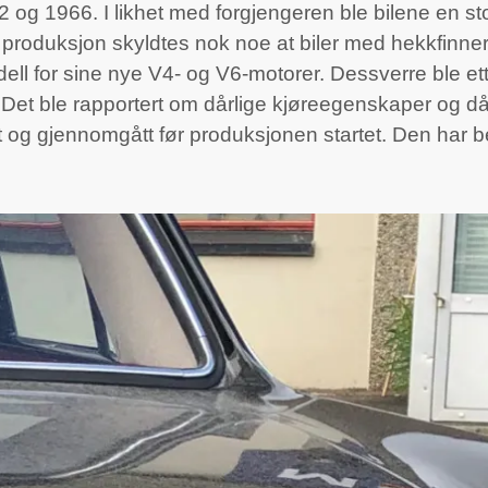
og 1966. I likhet med forgjengeren ble bilene en sto
 i produksjon skyldtes nok noe at biler med hekkfinn
ll for sine nye V4- og V6-motorer. Dessverre ble ett
 Det ble rapportert om dårlige kjøreegenskaper og dår
et og gjennomgått før produksjonen startet. Den har b