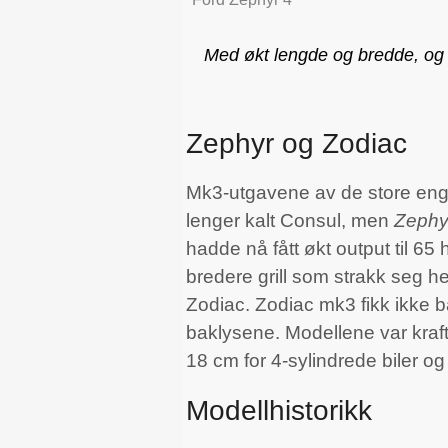
Med økt lengde og bredde, og f
Zephyr og Zodiac
Mk3-utgavene av de store enge
lenger kalt Consul, men
Zephy
hadde nå fått økt output til 65 
bredere grill som strakk seg h
Zodiac. Zodiac mk3 fikk ikke b
baklysene. Modellene var kraft
18 cm for 4-sylindrede biler og
Modellhistorikk