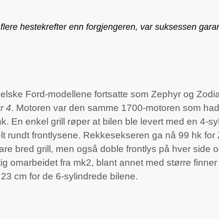
lere hestekrefter enn forgjengeren, var suksessen garan
lske Ford-modellene fortsatte som Zephyr og Zodiac.
r 4
. Motoren var den samme 1700-motoren som hadde
hk. En enkel grill røper at bilen ble levert med en 4-sy
elt rundt frontlysene. Rekkesekseren ga nå 99 hk for
are bred grill, men også doble frontlys på hver side
ig omarbeidet fra mk2, blant annet med større finner
 23 cm for de 6-sylindrede bilene.