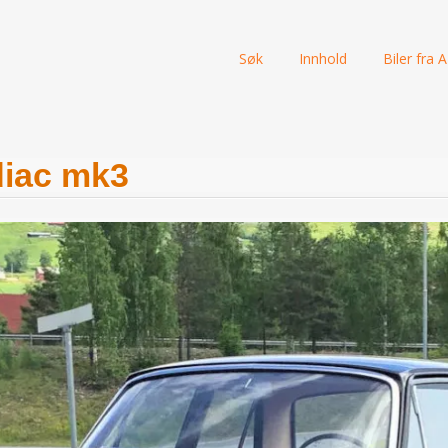
Skip
Søk
Innhold
Biler fra A 
to
content
diac mk3