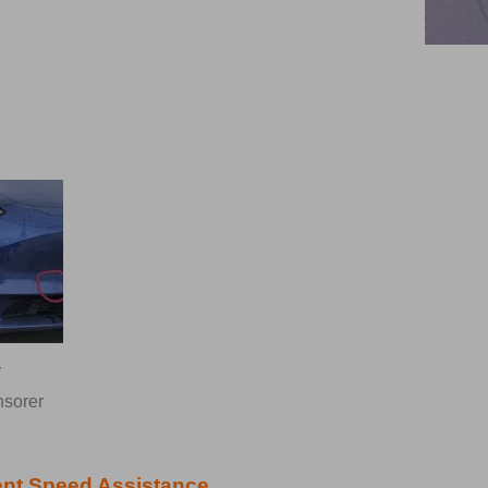
r
nsorer
gent Speed Assistance