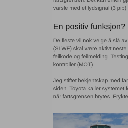
varsle med et lydsignal (3 pip) e
En positiv funksjon?
De fleste vil nok velge å slå a
(SLWF) skal være aktivt neste 
feilkode og feilmelding. Testi
kontroller (MOT).
Jeg stiftet bekjentskap med far
siden. Toyota kaller systemet
når fartsgrensen brytes. Frykte