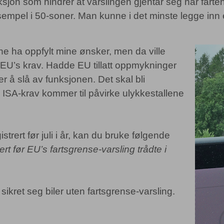
jon som hindrer at varslingen gjentar seg når farten 
ksempel i 50-soner. Man kunne i det minste legge in
ne ha oppfylt mine ønsker, men da ville
 EU’s krav. Hadde EU tillatt oppmykninger
er å slå av funksjonen. Det skal bli
SA-krav kommer til påvirke ulykkestallene
strert før juli i år, kan du bruke følgende
rert før EU’s fartsgrense-varsling trådte i
sikret seg biler uten fartsgrense-varsling.