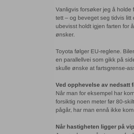
Vanligvis forsøker jeg å holde
tett – og beveget seg tidvis lit
ubevisst holdt igjen farten for
ønsker.
Toyota følger EU-reglene. Bilen a
en parallellvei som gikk på si
skulle ønske at fartsgrense-as
Ved opphevelse av nedsatt f
Når man for eksempel har komm
forsiktig noen meter før 80-sk
pågår, har man ennå ikke komm
Når hastigheten ligger på v