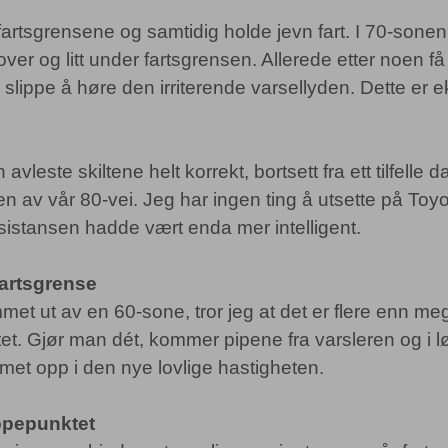
 fartsgrensene og samtidig holde jevn fart. I 70-sone
t over og litt under fartsgrensen. Allerede etter noen f
 å slippe å høre den irriterende varsellyden. Dette er
vleste skiltene helt korrekt, bortsett fra ett tilfelle d
den av vår 80-vei. Jeg har ingen ting å utsette på T
sistansen hadde vært enda mer intelligent.
artsgrense
et ut av en 60-sone, tror jeg at det er flere enn m
iltet. Gjør man dét, kommer pipene fra varsleren og i
et opp i den nye lovlige hastigheten.
ippepunktet