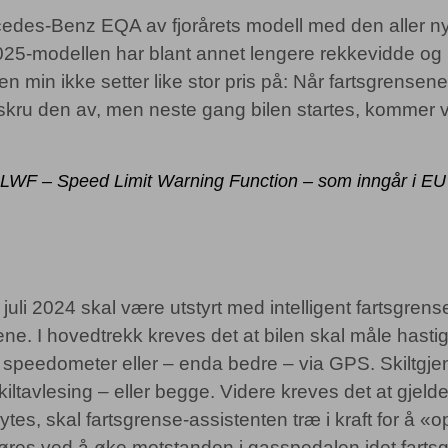
rcedes-Benz EQA av fjorårets modell med den aller n
 2025-modellen har blant annet lengere rekkevidde og 
en min ikke setter like stor pris på: Når fartsgrense
kru den av, men neste gang bilen startes, kommer v
SLWF – Speed Limit Warning Function – som inngår i EU’s
. juli 2024 skal være utstyrt med intelligent fartsgren
ene. I hovedtrekk kreves det at bilen skal måle hastigh
 speedometer eller – enda bedre – via GPS. Skiltgje
 skiltavlesing – eller begge. Videre kreves det at gje
tes, skal fartsgrense-assistenten træ i kraft for å «o
øres ved å øke motstanden i gasspedalen idet fartsg