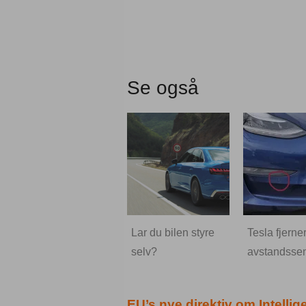
Se også
Lar du bilen styre
Tesla fjerne
selv?
avstandsse
EU’s nye direktiv om Intelli