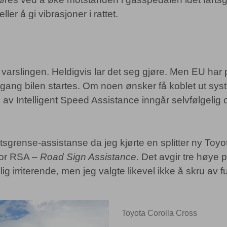
ller å gi vibrasjoner i rattet.
v varslingen. Heldigvis lar det seg gjøre. Men EU har
gang bilen startes. Om noen ønsker få koblet ut syst
ng av Intelligent Speed Assistance inngår selvfølgel
tsgrense-assistanse da jeg kjørte en splitter ny Toyo
 for RSA –
Road Sign Assistance
. Det avgir tre høye
lig irriterende, men jeg valgte likevel ikke å skru av 
Toyota Corolla Cross