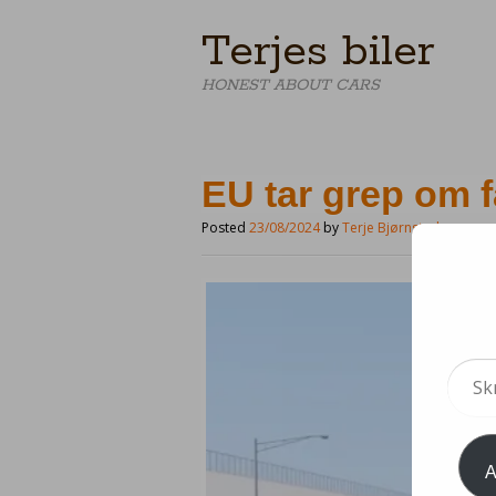
Terjes biler
HONEST ABOUT CARS
EU tar grep om 
Posted
23/08/2024
by
Terje Bjørnstad
Skriv
din
e-
post...
A