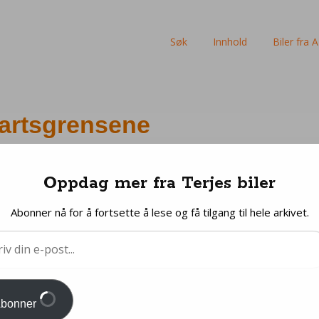
Skip
Søk
Innhold
Biler fra A 
to
content
fartsgrensene
Oppdag mer fra Terjes biler
Abonner nå for å fortsette å lese og få tilgang til hele arkivet.
bonner