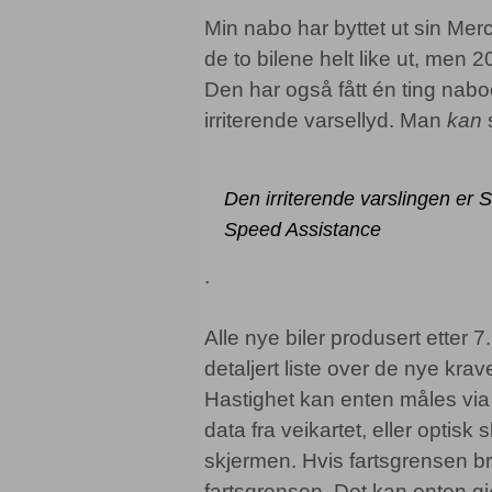
Min nabo har byttet ut sin Me
de to bilene helt like ut, men
Den har også fått én ting nabo
irriterende varsellyd. Man
kan
s
Den irriterende varslingen er 
Speed Assistance
.
Alle nye biler produsert etter 7
detaljert liste over de nye krav
Hastighet kan enten måles via
data fra veikartet, eller optisk
skjermen. Hvis fartsgrensen bry
fartsgrensen. Det kan enten gj