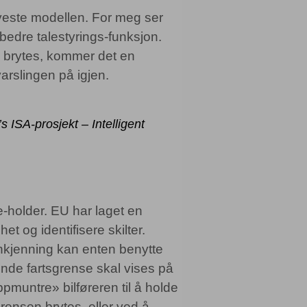
yeste modellen. For meg ser
bedre talestyrings-funksjon.
ne brytes, kommer det en
arslingen på igjen.
 ISA-prosjekt – Intelligent
se-holder. EU har laget en
et og identifisere skilter.
nkjenning kan enten benytte
ldende fartsgrense skal vises på
ppmuntre» bilføreren til å holde
rensen brytes, eller ved å