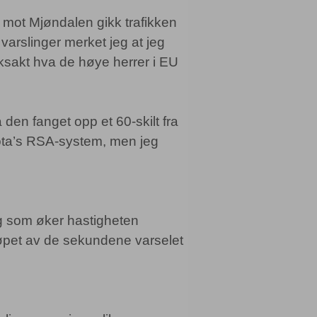
n mot Mjøndalen gikk trafikken
å varslinger merket jeg at jeg
 eksakt hva de høye herrer i EU
a den fanget opp et 60-skilt fra
oyota’s RSA-system, men jeg
eg som øker hastigheten
 løpet av de sekundene varselet