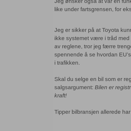
Jeg ønsker også at var en funks
like under fartsgrensen, for e
Jeg er sikker på at Toyota kun
ikke systemet være i tråd med
av reglene, tror jeg færre treng
spennende å se hvordan EU’s I
i trafikken.
Skal du selge en bil som er regi
salgsargument:
Bilen er regist
kraft!
Tipper bilbransjen allerede har 