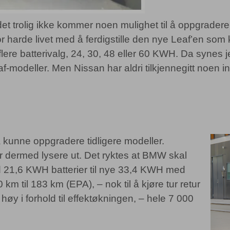
det trolig ikke kommer noen mulighet til å oppgradere
harde livet med å ferdigstille den nye Leaf’en som k
lere batterivalg, 24, 30, 48 eller 60 KWH. Da synes 
-modeller. Men Nissan har aldri tilkjennegitt noen in
 kunne oppgradere tidligere modeller.
r dermed lysere ut. Det ryktes at BMW skal
ed 21,6 KWH batterier til nye 33,4 KWH med
km til 183 km (EPA), – nok til å kjøre tur retur
 høy i forhold til effektøkningen, – hele 7 000