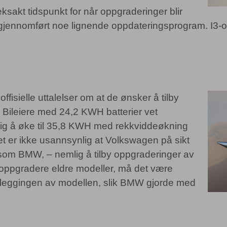
sakt tidspunkt for når oppgraderinger blir
ri gjennomført noe lignende oppdateringsprogram. I3-o
ffisielle uttalelser om at de ønsker å tilby
 Bileiere med 24,2 KWH batterier vet
mulig å øke til 35,8 KWH med rekkviddeøkning
et er ikke usannsynlig at Volkswagen på sikt
som BMW, – nemlig å tilby oppgraderinger av
oppgradere eldre modeller, må det være
nleggingen av modellen, slik BMW gjorde med