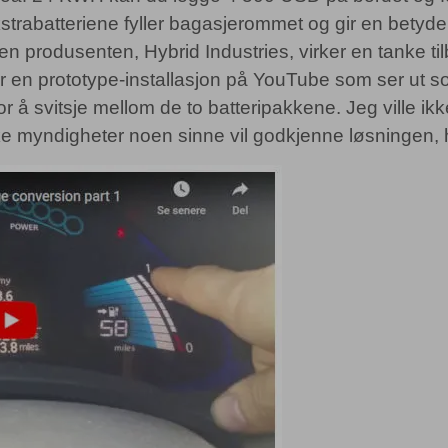
strabatteriene fyller bagasjerommet og gir en betyde
en produsenten, Hybrid Industries, virker en tanke t
l, er en prototype-installasjon på YouTube som ser ut
or å svitsje mellom de to batteripakkene. Jeg ville i
ke myndigheter noen sinne vil godkjenne løsningen, h