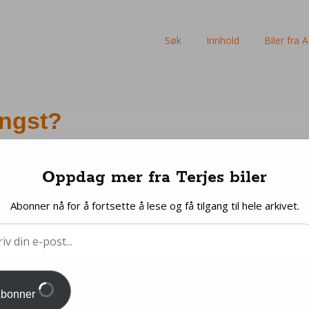
Skip
Søk
Innhold
Biler fra A 
to
content
ngst?
Oppdag mer fra Terjes biler
Abonner nå for å fortsette å lese og få tilgang til hele arkivet.
bonner