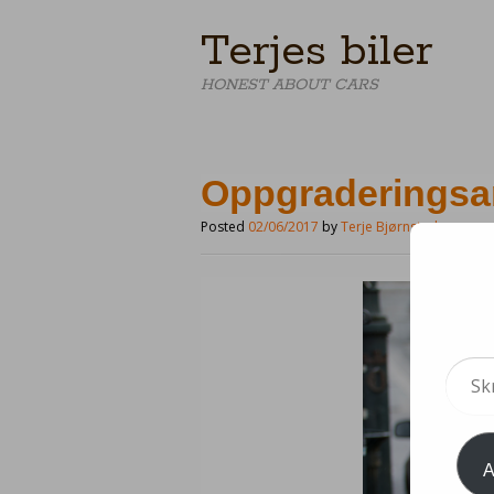
Terjes biler
HONEST ABOUT CARS
Oppgraderingsa
Posted
02/06/2017
by
Terje Bjørnstad
Skriv
din
e-
post...
A