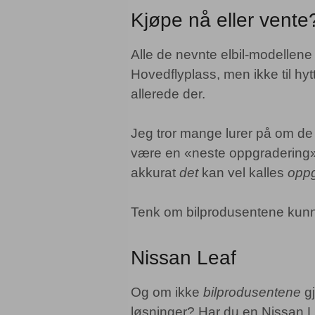
Kjøpe nå eller vente
Alle de nevnte elbil-modellene 
Hovedflyplass, men ikke til hy
allerede der.
Jeg tror mange lurer på om de 
være en «neste oppgradering». E
akkurat
det
kan vel kalles
oppg
Tenk om bilprodusentene kunne 
Nissan Leaf
Og om ikke
bilprodusentene
gj
løsninger? Har du en Nissan L