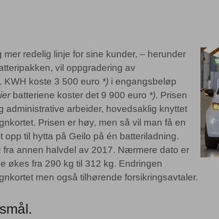
mer redelig linje for sine kunder, – herunder
atteripakken, vil oppgradering av
 41 KWH koste 3 500 euro
*)
i engangsbeløp
ier
batteriene koster det 9 900 euro
*)
. Prisen
og administrative arbeider, hovedsaklig knyttet
ognkortet. Prisen er høy, men så vil man få en
t opp til hytta på Geilo på én batteriladning.
 fra annen halvdel av 2017. Nærmere dato er
ne økes fra 290 kg til 312 kg. Endringen
gnkortet men også tilhørende forsikringsavtaler.
rsmål.