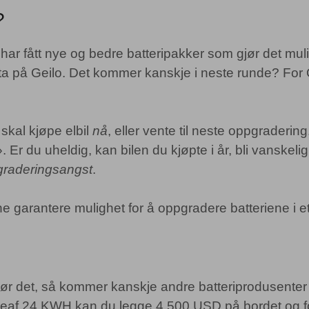
?
har fått nye og bedre batteripakker som gjør det mulig
tta på Geilo. Det kommer kanskje i neste runde? For
skal kjøpe elbil
nå
, eller vente til neste oppgradering. 
r du uheldig, kan bilen du kjøpte i år, bli vanskelig
raderingsangst
.
garantere mulighet for å oppgradere batteriene i et
ør det, så kommer kanskje andre batteriprodusenter t
eaf 24 KWH kan du legge 4 500 USD på bordet og fo