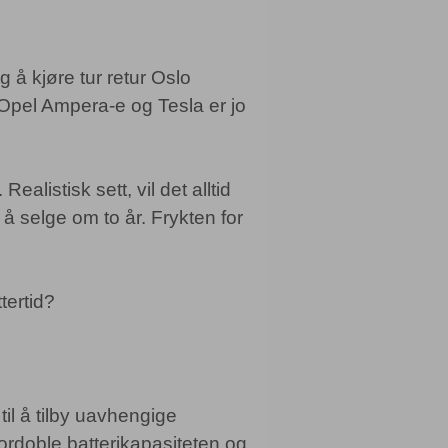
 å kjøre tur retur Oslo
 Opel Ampera-e og Tesla er jo
Realistisk sett, vil det alltid
 å selge om to år. Frykten for
tertid?
il å tilby uavhengige
rdoble batterikapasiteten og