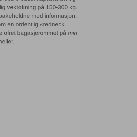
lig vektøkning på 150-300 kg.
ilbakeholdne med informasjon.
 som en ordentlig «redneck
kke ofret bagasjerommet på
min
eller.