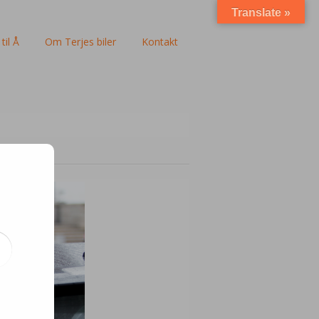
Translate »
til Å
Om Terjes biler
Kontakt