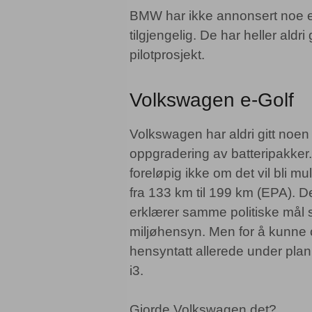
BMW har ikke annonsert noe ek
tilgjengelig. De har heller ald
pilotprosjekt.
Volkswagen e-Golf
Volkswagen har aldri gitt noen o
oppgradering av batteripakker.
foreløpig ikke om det vil bli 
fra 133 km til 199 km (EPA). D
erklærer samme politiske mål 
miljøhensyn. Men for å kunne 
hensyntatt allerede under pla
i3.
Gjorde Volkswagen det?